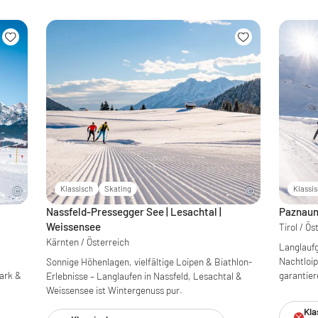
Klassisch
Skating
Klassi
Nassfeld-Pressegger See | Lesachtal |
Paznaun 
Weissensee
Tirol / Ös
Kärnten / Österreich
Langlaufg
Nachtloi
Sonnige Höhenlagen, vielfältige Loipen & Biathlon-
Park &
garantier
Erlebnisse – Langlaufen in Nassfeld, Lesachtal &
Weissensee ist Wintergenuss pur.
Kla