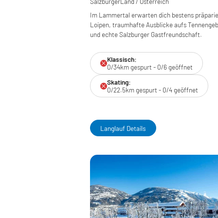
SalzburgerLand / Österreich
Im Lammertal erwarten dich bestens präparie
Loipen, traumhafte Ausblicke aufs Tennengeb
und echte Salzburger Gastfreundschaft.
Klassisch:
0/34km gespurt - 0/6 geöffnet
Skating:
0/22.5km gespurt - 0/4 geöffnet
Langlauf Details