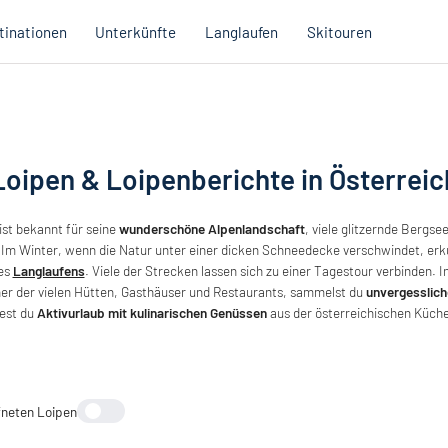
tinationen
Unterkünfte
Langlaufen
Skitouren
H
Österreich
U
Loipen & Loipenberichte in Österreic
Italien
L
Urlaubsgutscheine
Urlaubsgutscheine
Qualitätsversprechen
La
ist bekannt für seine
wunderschöne Alpenlandschaft
, viele glitzernde Bergse
L
 Im Winter, wenn die Natur unter einer dicken Schneedecke verschwindet, erk
Lo
es
Langlaufens
. Viele der Strecken lassen sich zu einer Tagestour verbinden. 
Österreich
Slowenien
Lo
iner der vielen Hütten, Gasthäuser und Restaurants, sammelst du
unvergesslic
Katalog
Katalog
est du
Aktivurlaub mit kulinarischen Genüssen
aus der österreichischen Küche 
U
W
K
eststandards der Regionen
E
fneten Loipen
B