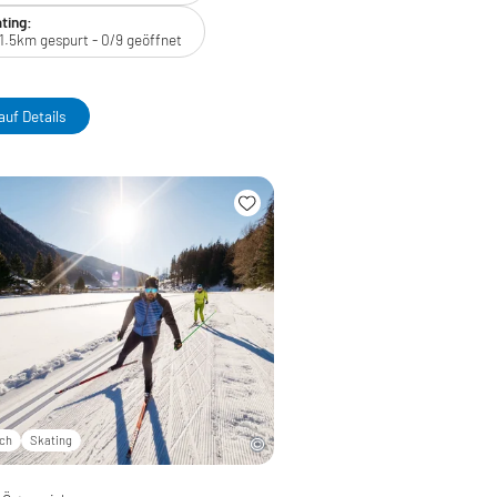
ting:
1.5km gespurt - 0/9 geöffnet
auf Details
sch
Skating