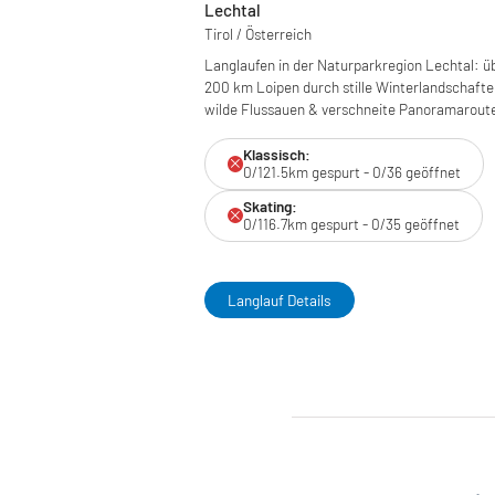
Lechtal
Tirol / Österreich
Langlaufen in der Naturparkregion Lechtal: ü
200 km Loipen durch stille Winterlandschafte
wilde Flussauen & verschneite Panoramarout
Klassisch:
0/121.5km gespurt - 0/36 geöffnet
Skating:
0/116.7km gespurt - 0/35 geöffnet
Langlauf Details