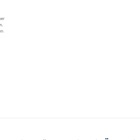
ber
n,
en.