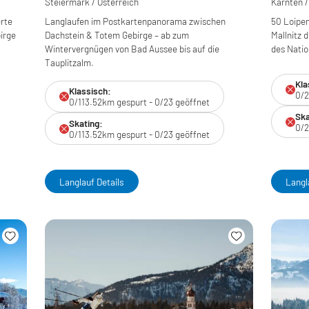
Steiermark / Österreich
Kärnten /
rte
Langlaufen im Postkartenpanorama zwischen
50 Loipen
irge
Dachstein & Totem Gebirge – ab zum
Mallnitz 
Wintervergnügen von Bad Aussee bis auf die
des Nati
Tauplitzalm.
Kla
Klassisch:
0/2
0/113.52km gespurt - 0/23 geöffnet
Ska
Skating:
0/2
0/113.52km gespurt - 0/23 geöffnet
Langlauf Details
Langl