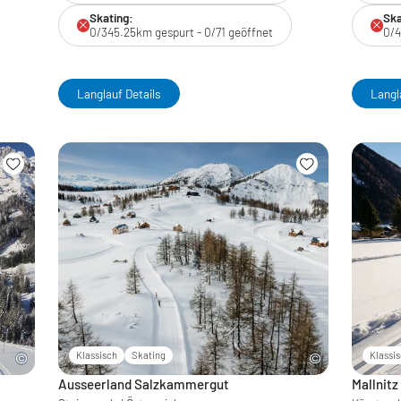
Skating:
Ska
0/345.25km gespurt - 0/71 geöffnet
0/4
Langlauf Details
Langl
Klassisch
Skating
Klassi
Ausseerland Salzkammergut
Mallnitz