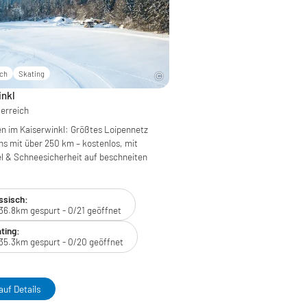
sch
Skating
inkl
terreich
n im Kaiserwinkl: Größtes Loipennetz
hs mit über 250 km – kostenlos, mit
l & Schneesicherheit auf beschneiten
ssisch:
36.8km gespurt - 0/21 geöffnet
ting:
35.3km gespurt - 0/20 geöffnet
auf Details