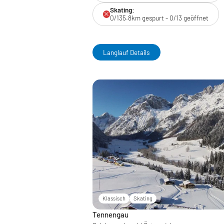
Skating:
0/135.8km gespurt - 0/13 geöffnet
Langlauf Details
Klassisch
Skating
Tennengau