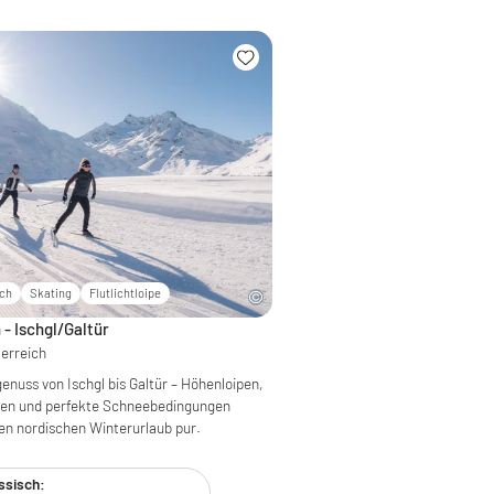
sch
Skating
Flutlichtloipe
- Ischgl/Galtür
terreich
enuss von Ischgl bis Galtür – Höhenloipen,
pen und perfekte Schneebedingungen
en nordischen Winterurlaub pur.
ssisch: