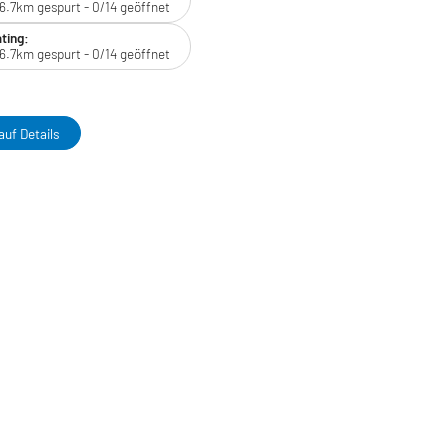
6.7km gespurt - 0/14 geöffnet
ting:
6.7km gespurt - 0/14 geöffnet
auf Details