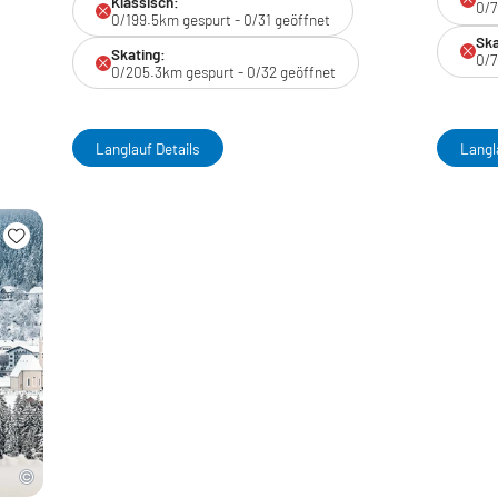
Klassisch:
0/7
0/199.5km gespurt - 0/31 geöffnet
Ska
Skating:
0/7
0/205.3km gespurt - 0/32 geöffnet
Langlauf Details
Langl