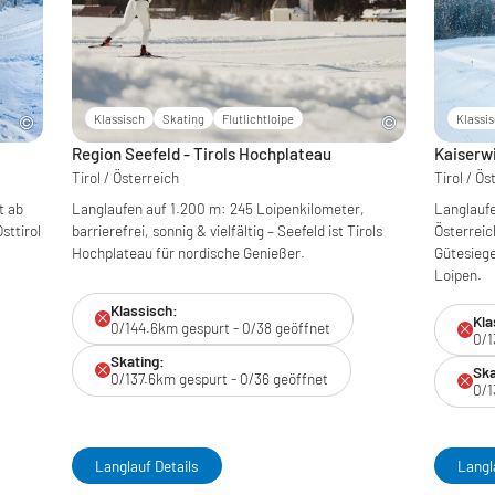
Klassisch
Skating
Flutlichtloipe
Klassi
Region Seefeld - Tirols Hochplateau
Kaiserw
Tirol / Österreich
Tirol / Ös
t ab
Langlaufen auf 1.200 m: 245 Loipenkilometer,
Langlaufe
ttirol
barrierefrei, sonnig & vielfältig – Seefeld ist Tirols
Österreic
Hochplateau für nordische Genießer.
Gütesiege
Loipen.
Klassisch:
Kla
0/144.6km gespurt - 0/38 geöffnet
0/1
Skating:
Ska
0/137.6km gespurt - 0/36 geöffnet
0/1
Langlauf Details
Langl