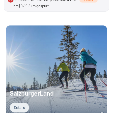
hm | 0 / 9.8km gespurt
SalzburgerLand
Details