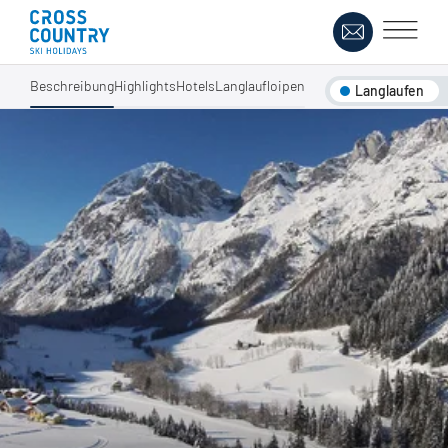
Beschreibung
Highlights
Hotels
Langlaufloipen
Langlaufen