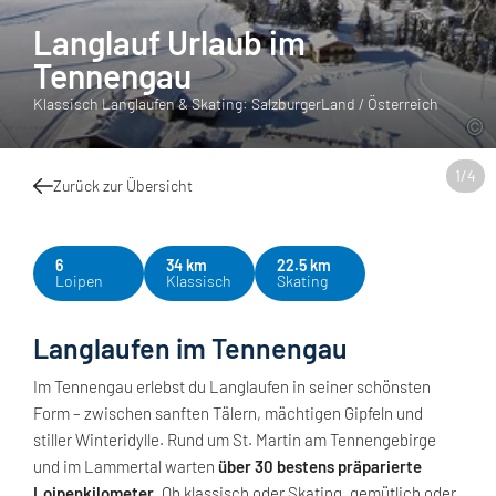
Langlauf Urlaub im
Tennengau
Klassisch Langlaufen & Skating: SalzburgerLand / Österreich
1
/
4
Zurück zur Übersicht
6
34 km
22.5 km
Loipen
Klassisch
Skating
Langlaufen im Tennengau
Im Tennengau erlebst du Langlaufen in seiner schönsten
Form – zwischen sanften Tälern, mächtigen Gipfeln und
stiller Winteridylle. Rund um St. Martin am Tennengebirge
und im Lammertal warten
über 30 bestens präparierte
Loipenkilometer
. Ob klassisch oder Skating, gemütlich oder