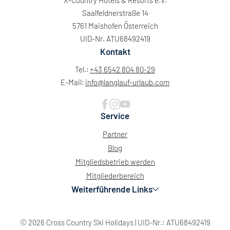
X-Country Hotels & Resorts e.V.
Saalfeldnerstraße 14
5761 Maishofen Österreich
UID-Nr. ATU68492419
Kontakt
Tel.:
+43 6542 804 80-29
E-Mail:
info@
langlauf-urlaub.
com
Service
Partner
Blog
Mitgliedsbetrieb werden
Mitgliederbereich
Weiterführende Links
© 2026 Cross Country Ski Holidays
|
UID-Nr.: ATU68492419
Mo
Di
Mi
Do
Fr
Sa
So