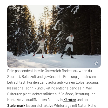
Dein passendes Hotel in Österreich findest du, wenn du
Sportart, Reisezeit und gewünschte Erholung gemeinsam
betrachtest. Für den Langlaufurlaub können Loipenzugang,
klassische Technik und Skating entscheidend sein. Wer
Skitouren plant, achtet stärker auf Gelände, Beratung und
Kontakte zu qualifizierten Guides. In
Kärnten
und der
Steiermark
lassen sich aktive Wintertage mit Natur, Ruhe