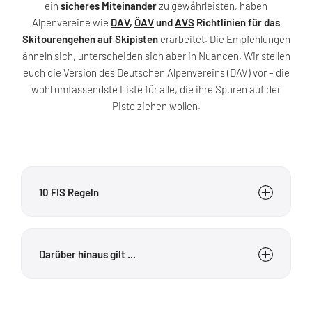
ein
sicheres Miteinander
zu gewährleisten, haben
Alpenvereine wie
DAV
,
ÖAV
und
AVS
Richtlinien für das
Skitourengehen auf Skipisten
erarbeitet. Die Empfehlungen
ähneln sich, unterscheiden sich aber in Nuancen. Wir stellen
euch die Version des Deutschen Alpenvereins (DAV) vor – die
wohl umfassendste Liste für alle, die ihre Spuren auf der
Piste ziehen wollen.
10 FIS Regeln
Rücksicht auf die anderen Skifahrer und
Snowboarder
Darüber hinaus gilt ...
Jeder Skifahrer und Snowboarder muss sich so
verhalten, dass er keinen anderen gefährdet,
Aufstieg und Abfahrt erfolgen auf eigenes
schädigt oder ihn in der Ausübung seiner
Risiko und eigene Verantwortung.