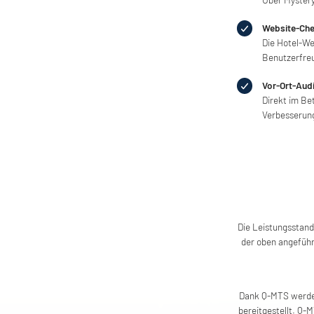
Website-Ch
Die Hotel-Web
Benutzerfreu
Vor-Ort-Audi
Direkt im Be
Verbesserung
Die Leistungsstand
der oben angefüh
Dank Q-MTS werden 
bereitgestellt. Q-M