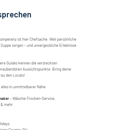
rsprechen
ompetenz ist hier Chefsache. Weil persönliche
 Suppe sorgen – und unvergessliche Erlebnisse
ere Guides kennen die versteckten
raubendsten Aussichtspunkte. Bring deine
rau den Locals!
 alles in unmittelbarer Nähe
haber
– Wäsche-Trocken-Service,
k & mehr
idays.
Cross Country Ski