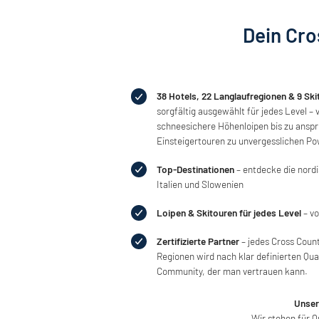
Dein Cro
38 Hotels, 22 Langlaufregionen & 9 Ski
sorgfältig ausgewählt für jedes Level 
schneesichere Höhenloipen bis zu ansp
Einsteigertouren zu unvergesslichen P
Top-Destinationen
– entdecke die nordi
Italien und Slowenien
Loipen & Skitouren für jedes Level
– vo
Zertifizierte Partner
– jedes Cross Count
Regionen wird nach klar definierten Qua
Community, der man vertrauen kann.
Unser
Wir stehen für Q