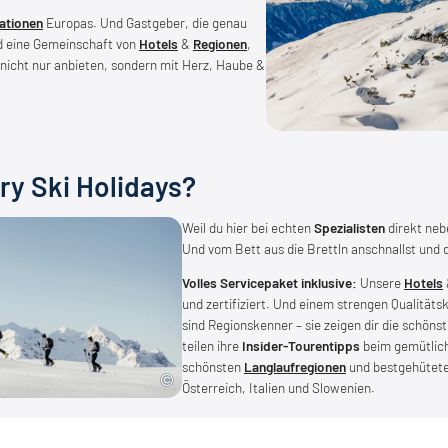
nationen
Europas. Und Gastgeber, die genau
nd eine Gemeinschaft von
Hotels
&
Regionen
,
 nicht nur anbieten, sondern mit Herz, Haube &
y Ski Holidays?
Weil du hier bei echten
Spezialisten
direkt neb
Und vom Bett aus die Brettln anschnallst und d
Volles Servicepaket inklusive:
Unsere
Hotels
und zertifiziert. Und einem strengen Qualitäts
sind Regionskenner – sie zeigen dir die schöns
teilen ihre
Insider-Tourentipps
beim gemütlich
schönsten
Langlaufregionen
und bestgehütet
Österreich, Italien und Slowenien.