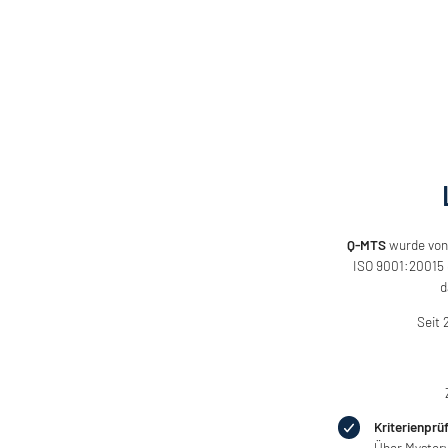
Q-MTS
wurde von
ISO 9001:20015 d
d
Seit 
Kriterienpr
Über Mystery