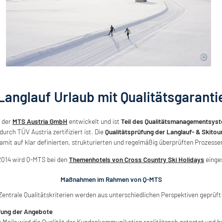
Langlauf Urlaub mit Qualitätsgaranti
 der
MTS Austria GmbH
entwickelt und ist
Teil des Qualitätsmanagementsys
urch TÜV Austria zertifiziert ist. Die
Qualitätsprüfung der Langlauf- & Skitou
amit auf klar definierten, strukturierten und regelmäßig überprüften Prozesse
2014 wird Q-MTS bei den
Themenhotels von Cross Country Ski Holidays
einge
Maßnahmen im Rahmen von Q-MTS
Zentrale Qualitätskriterien werden aus unterschiedlichen Perspektiven geprüft
üfung der Angebote
 Mails wird die Qualität der Kundenkommunikation realitätsnah getestet und b