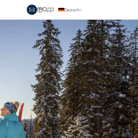
Deutsch
Englisch
obby Biathlon
Skitouren
Österreich
rlaubsthemen
Italien
anglaufen & Wellness
Skitouren auf Pisten
nglaufen & Familie
oipenbericht
Urlaubsgutscheine
ipen in Österreich
Katalog
Italien
ipen in Italien
Events
rlaubsgutscheine
Blog
interangebote
atalog
vents
log