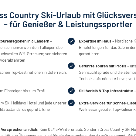
ss Country Ski-Urlaub mit Glücksve
– für Genießer & Leistungssportler
tourenregionen in 3 Ländern
–
Expertise im Haus
– Nordische K
– von sonnenverwöhnten Talloipen über
Empfehlungen für das Salz in der
ruchsvollen WM-Strecken; von sicheren
garantieren.
owderabfahrten
Geführte Touren mit Profis
– uns
schen Top-Destinationen in Österreich,
Sehnsuchtspfade und die atembe
Technik aufs nächste Level; vert
m Einsteiger bis zum Profi
Ski-Verleih & Top Infrastruktur
–
ry Ski Holidays-Hotel und jede unserer
Extra-Services für Schnee-Lieb
litätsstandards geprüft. Eine
Wellnessangebote, Top-Kulinari
 Versprechen an dich:
Kein 08/15-Winterurlaub. Sondern Cross Country Ski Hol
ualität aus Überzeugung – und für ein Versprechen, das du spüren kannst: Wo 