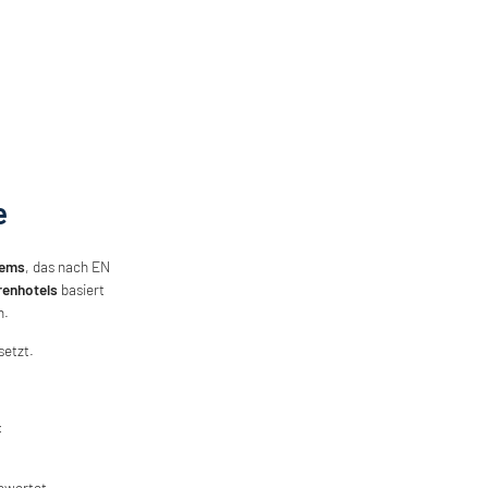
e
tems
, das nach EN
renhotels
basiert
n.
setzt.
:
ewertet.