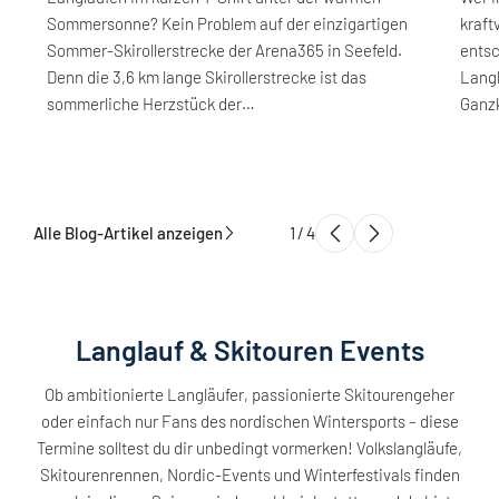
Sommersonne? Kein Problem auf der einzigartigen
kraft
Sommer-Skirollerstrecke der Arena365 in Seefeld.
ents
Denn die 3,6 km lange Skirollerstrecke ist das
Langl
sommerliche Herzstück der…
Ganzk
Alle Blog-Artikel anzeigen
1
/
4
Langlauf & Skitouren Events
Ob ambitionierte Langläufer, passionierte Skitourengeher
oder einfach nur Fans des nordischen Wintersports – diese
Termine solltest du dir unbedingt vormerken! Volkslangläufe,
Skitourenrennen, Nordic-Events und Winterfestivals finden