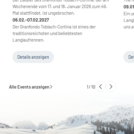
Wochenende vom 17. und 18. Januar 2026 zum 49.
09.01
Mal stattfindet, ist ungebrochen.
Ein 
06.02.–07.02.2027
Langl
Der Granfondo Toblach-Cortina ist eines der
uns a
traditionsreichsten und beliebtesten
Langlaufrennen.
Details anzeigen
De
Alle Events anzeigen
1
/
10