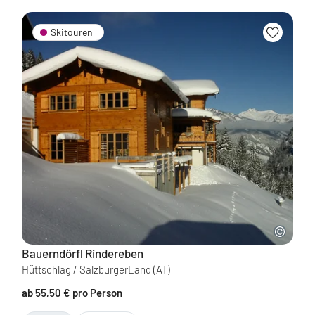
Skitouren
Bauerndörfl Rindereben
Hüttschlag / SalzburgerLand
(AT)
ab 55,50 € pro Person