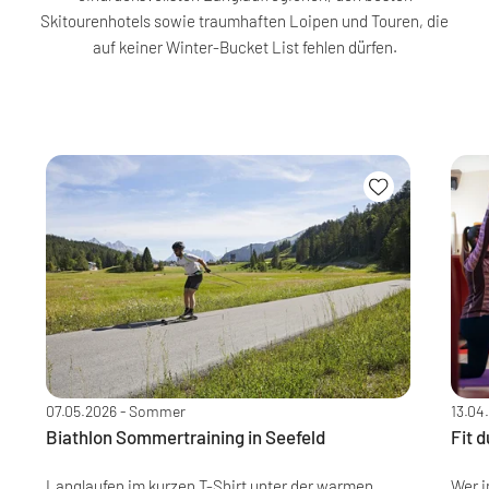
Skitourenhotels sowie traumhaften Loipen und Touren, die
auf keiner Winter-Bucket List fehlen dürfen.
07.05.2026
- Sommer
13.04
Biathlon Sommertraining in Seefeld
Fit 
Langlaufen im kurzen T-Shirt unter der warmen
Wer i