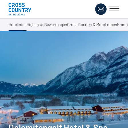
Hotelinfos
Highlights
Bewertungen
Cross Country & More
Loipen
Konta
Dolomitengolf Hotel & Spa