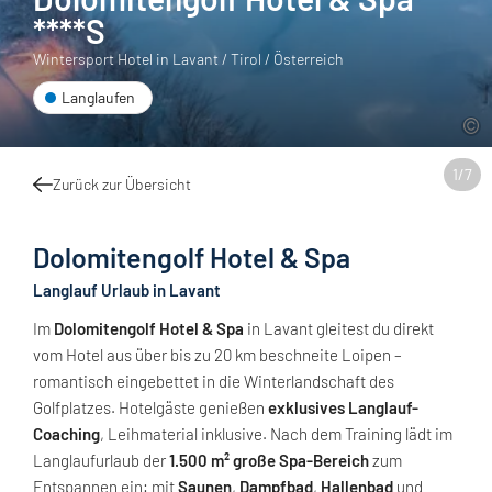
****S
Wintersport Hotel in Lavant / Tirol / Österreich
Langlaufen
1
/
7
Zurück zur Übersicht
Dolomitengolf Hotel & Spa
Langlauf Urlaub in Lavant
Im
Dolomitengolf Hotel & Spa
in Lavant gleitest du direkt
vom Hotel aus über bis zu 20 km beschneite Loipen –
romantisch eingebettet in die Winterlandschaft des
Golfplatzes. Hotelgäste genießen
exklusives Langlauf-
Coaching
, Leihmaterial inklusive. Nach dem Training lädt im
Langlaufurlaub der
1.500 m² große Spa-Bereich
zum
Entspannen ein: mit
Saunen
,
Dampfbad
,
Hallenbad
und