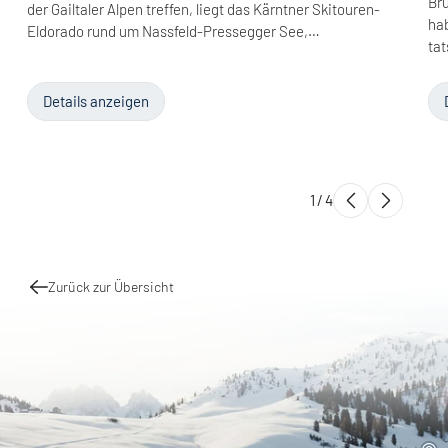
Bru
der Gailtaler Alpen treffen, liegt das Kärntner Skitouren-
hab
Eldorado rund um Nassfeld-Pressegger See,…
ta
Details anzeigen
1
/
4
Zurück zur Übersicht