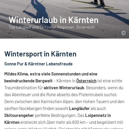
Winterurlaub in Kärnten
Top Langlauf und Skitouren Regionen: Österreich
Wintersport in Kärnten
Sonne Pur & Kärntner Lebensfreude
Mildes Klima, extra viele Sonnenstunden und eine
beeindruckende Bergwelt
– Kärnten in
Österreich
ist eine echte
Traumdestination für
aktiven Winterurlaub
. Besonders, wenn du
das Abenteuer und die Ruhe abseits des Pistentrubels suchst.
Denn zwischen den Karnischen Alpen, den Hohen Tauern und den
sanften Nockbergen finden sowohl
Langläufer
als auch
Skitourengeher
perfekte Bedingungen. Das
Loipennetz in
Kärnten
erstreckt sich über mehr als 600 km – und begeistert mit
seiner unglaublichen Vielfalt. Gleichzeitig gilt Kärnten als wahres