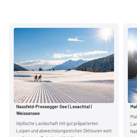
Nassfeld-Pressegger See | Lesachtal |
Mal
Weissensee
Mal
Idyllische Landschaft mit gut präparierten
Lan
Loipen und abwechslungsreichen Skitouren weit
Nat