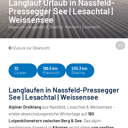
Langlauf Urlaub in Nassfeld-
Pressegger See | Lesachtal |
Weissensee
Klassisch Langlaufen & Skating: Kärnten / Österreich
1
/
5
Zurück zur Übersicht
32
199.5 km
205.3 km
Loipen
Klassisch
Skating
Langlaufen in Nassfeld-Pressegger
See | Lesachtal | Weissensee
Alpiner Dreiklang
aus Nassfeld, Lesachtal & Weissensee –
erlebe abwechslungsreiche Wintertage auf
180
Loipenkilometern zwischen Berg & See
. Das alpin-
mediterrane Angebot in
Kärnten
reicht dabei
von sanften