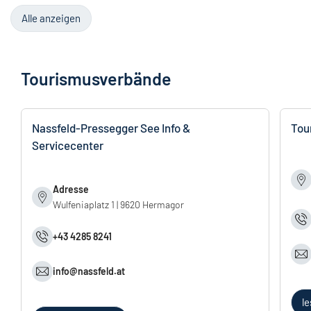
Alle anzeigen
Tourismusverbände
Nassfeld-Pressegger See Info &
Tou
Servicecenter
Adresse
Wulfeniaplatz 1 | 9620 Hermagor
+43 4285 8241
info@
nassfeld.
at
l