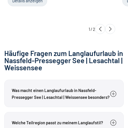
Details anzeigen
1
/
2
Häufige Fragen zum Langlaufurlaub in
Nassfeld-Pressegger See | Lesachtal |
Weissensee
Was macht einen Langlaufurlaub in Nassfeld-
Pressegger See | Lesachtal | Weissensee besonders?
Die Region verbindet Talloipen im Gailtal, Höhenloipen
am Nassfeld und im Lesachtal sowie sonnige Runden am
Welche Teilregion passt zu meinem Langlaufstil?
Weissensee. Klassische Technik, Skating,