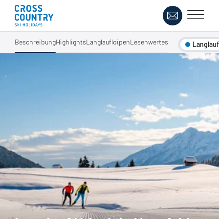
Beschreibung
Highlights
Langlaufloipen
Lesenwertes
Langlau