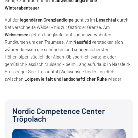
Menge Suchtpotential für
abwechslungsreiche
Winterabenteuer
.
Auf der
legendären Grenzlandloipe
geht es im
Lesachtal
durch
tief verschneite Wälder – bis zur Osttiroler Grenze. Am
Weissensee
gleiten Langläufer auf sonnenverwöhnten
Rundkursen um den Traumsee. Am
Nassfeld
verstecken sich
währenddessen die schönsten und schneesichersten
Höhenloipen südlich der Alpen. Ob sportlich skatend oder
gemütlich klassisch cruisend – beim Langlaufurlaub in Nassfeld-
Pressegger See | Lesachtal | Weissensee findest du dich
zwischen
Loipenvielfalt und landschaftlicher Ruhe
wieder.
Nordic Competence Center
Tröpolach