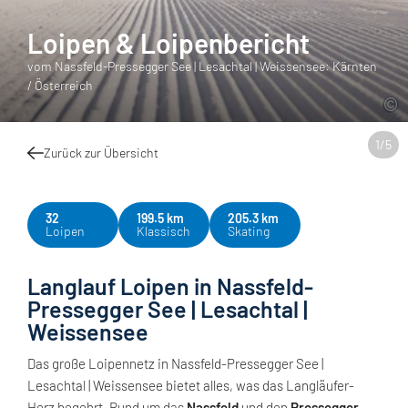
Loipen & Loipenbericht
vom Nassfeld-Pressegger See | Lesachtal | Weissensee: Kärnten
/ Österreich
1
/
5
Zurück zur Übersicht
32
199.5 km
205.3 km
Loipen
Klassisch
Skating
Langlauf Loipen in Nassfeld-
Pressegger See | Lesachtal |
Weissensee
Das große Loipennetz in Nassfeld-Pressegger See |
Lesachtal | Weissensee bietet alles, was das Langläufer-
Herz begehrt. Rund um das
Nassfeld
und den
Pressegger