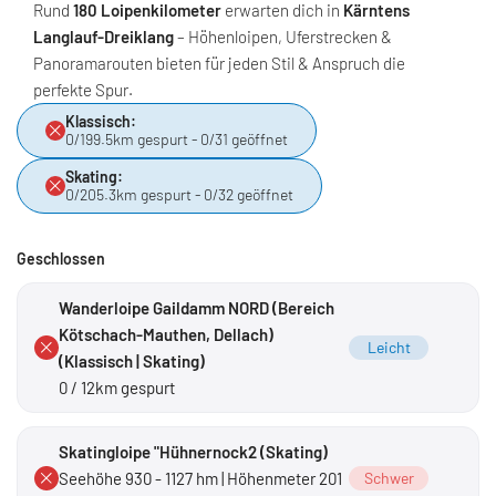
Rund
180 Loipenkilometer
erwarten dich in
Kärntens
Langlauf-Dreiklang
– Höhenloipen, Uferstrecken &
Panoramarouten bieten für jeden Stil & Anspruch die
perfekte Spur.
Klassisch:
0/199.5km gespurt - 0/31 geöffnet
Skating:
0/205.3km gespurt - 0/32 geöffnet
Geschlossen
Wanderloipe Gaildamm NORD (Bereich
Kötschach-Mauthen, Dellach)
Leicht
(Klassisch | Skating)
0 / 12km gespurt
Skatingloipe "Hühnernock2 (Skating)
Seehöhe 930 - 1127 hm | Höhenmeter 201
Schwer