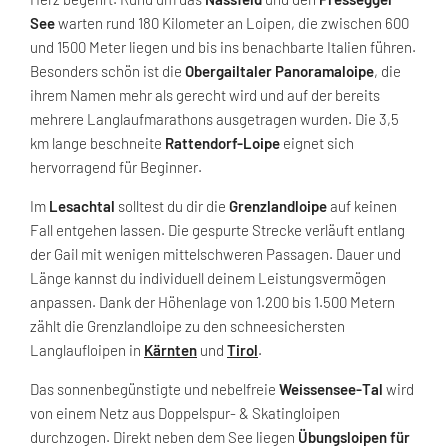
See
warten rund 180 Kilometer an Loipen, die zwischen 600
und 1500 Meter liegen und bis ins benachbarte Italien führen.
Besonders schön ist die
Obergailtaler Panoramaloipe
, die
ihrem Namen mehr als gerecht wird und auf der bereits
mehrere Langlaufmarathons ausgetragen wurden. Die 3,5
km lange beschneite
Rattendorf-Loipe
eignet sich
hervorragend für Beginner.
Im
Lesachtal
solltest du dir die
Grenzlandloipe
auf keinen
Fall entgehen lassen. Die gespurte Strecke verläuft entlang
der Gail mit wenigen mittelschweren Passagen. Dauer und
Länge kannst du individuell deinem Leistungsvermögen
anpassen. Dank der Höhenlage von 1.200 bis 1.500 Metern
zählt die Grenzlandloipe zu den schneesichersten
Langlaufloipen in
Kärnten
und
Tirol
.
Das sonnenbegünstigte und nebelfreie
Weissensee-Tal
wird
von einem Netz aus Doppelspur- & Skatingloipen
durchzogen. Direkt neben dem See liegen
Übungsloipen für