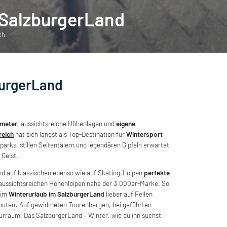
 SalzburgerLand
ch
burgerLand
ometer
, aussichtsreiche Höhenlagen und
eigene
reich
hat sich längst als Top-Destination für
Wintersport
parks, stillen Seitentälern und legendären Gipfeln erwartet
 Geist.
nd auf klassischen ebenso wie auf Skating-Loipen
perfekte
 aussichtsreichen Höhenloipen nahe der 3.000er-Marke. So
eim
Winterurlaub im SalzburgerLand
lieber auf Fellen
nrouten: Auf gewidmeten Tourenbergen, bei geführten
rraum. Das SalzburgerLand – Winter, wie du ihn suchst.