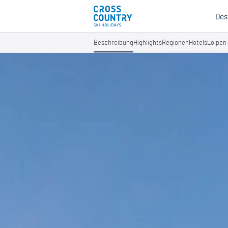
Des
Beschreibung
Highlights
Regionen
Hotels
Loipen
Mind