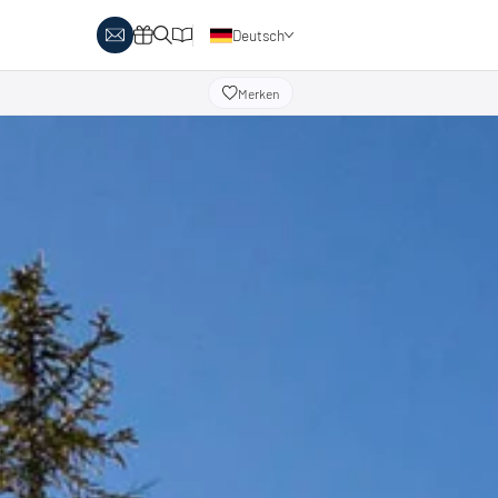
Deutsch
Englisch
Merken
obby Biathlon
Skitouren
Österreich
rlaubsthemen
Italien
anglaufen & Wellness
Skitouren auf Pisten
nglaufen & Familie
oipenbericht
Urlaubsgutscheine
ipen in Österreich
Katalog
Italien
ipen in Italien
Events
rlaubsgutscheine
Blog
interangebote
atalog
vents
log