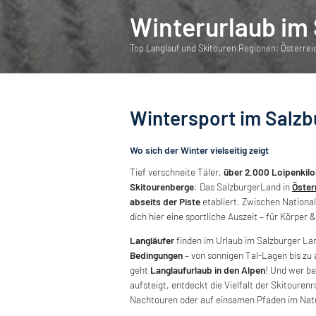
Winterurlaub im
Top Langlauf und Skitouren Regionen: Österrei
Wintersport im Salz
Wo sich der Winter vielseitig zeigt
Tief verschneite Täler,
über 2.000 Loipenkil
Skitourenberge
: Das SalzburgerLand in
Öster
abseits der Piste
etabliert. Zwischen National
dich hier eine sportliche Auszeit – für Körper &
Langläufer
finden im Urlaub im Salzburger La
Bedingungen
– von sonnigen Tal-Lagen bis zu
geht
Langlaufurlaub in den Alpen
! Und wer b
aufsteigt, entdeckt die Vielfalt der Skitoure
Nachtouren oder auf einsamen Pfaden im Natu