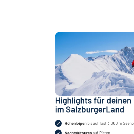
Highlights für deinen
im SalzburgerLand
Höhenloipen
bis auf fast 3.000 m Seeh
Nachtskitouren
auf Pisten