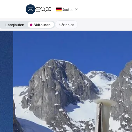
Deutsch
Englisch
Langlaufen
Skitouren
Merken
obby Biathlon
Skitouren
Österreich
rlaubsthemen
Italien
anglaufen & Wellness
Skitouren auf Pisten
nglaufen & Familie
oipenbericht
Urlaubsgutscheine
ipen in Österreich
Katalog
Italien
ipen in Italien
Events
rlaubsgutscheine
Blog
interangebote
atalog
vents
log