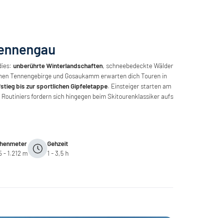
Tennengau
dies:
unberührte Winterlandschaften
, schneebedeckte Wälder
schen Tennengebirge und Gosaukamm erwarten dich Touren in
tieg bis zur sportlichen Gipfeletappe
. Einsteiger starten am
Routiniers fordern sich hingegen beim Skitourenklassiker aufs
henmeter
Gehzeit
5 - 1.212 m
1 - 3,5 h