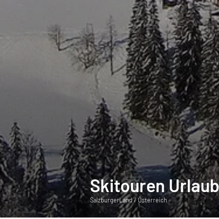
Skitouren Urlau
SalzburgerLand / Österreich