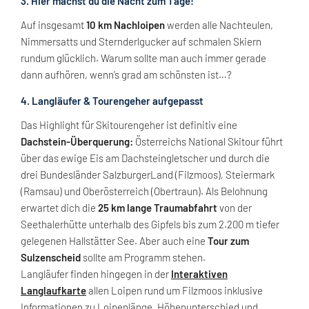
3. Hier machst du die Nacht zum Tage!
Auf insgesamt
10 km Nachloipen
werden alle Nachteulen,
Nimmersatts und Sternderlgucker auf schmalen Skiern
rundum glücklich. Warum sollte man auch immer gerade
dann aufhören, wenn’s grad am schönsten ist…?
4. Langläufer & Tourengeher aufgepasst
Das Highlight für Skitourengeher ist definitiv eine
Dachstein-Überquerung:
Österreichs National Skitour führt
über das ewige Eis am Dachsteingletscher und durch die
drei Bundesländer SalzburgerLand (Filzmoos), Steiermark
(Ramsau) und Oberösterreich (Obertraun). Als Belohnung
erwartet dich die
25 km lange Traumabfahrt
von der
Seethalerhütte unterhalb des Gipfels bis zum 2.200 m tiefer
gelegenen Hallstätter See. Aber auch eine
Tour zum
Sulzenscheid
sollte am Programm stehen.
Langläufer finden hingegen in der
Interaktiven
Langlaufkarte
allen Loipen rund um Filzmoos inklusive
Informationen zu Loipenlänge, Höhenunterschied und