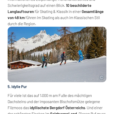
Schwierigkeitsgrad auf einen Blick.
10 beschilderte
Langlauftouren
für Skating & Klassik in einer
Gesamtlänge
von 48 km
führen im Skating als auch im Klassischen Stil
durch die Region.
5. Idylle Pur
Für viele ist das auf 1.000 m am Fuße des mächtigen
Dachsteins und der imposanten Bischofsmütze gelegene
Filzmoos das
idyllischste Bergdorf Österreichs
. Und einer
der schönsten Flecken im
SalzburgerLand
. Diesen Ruf muss