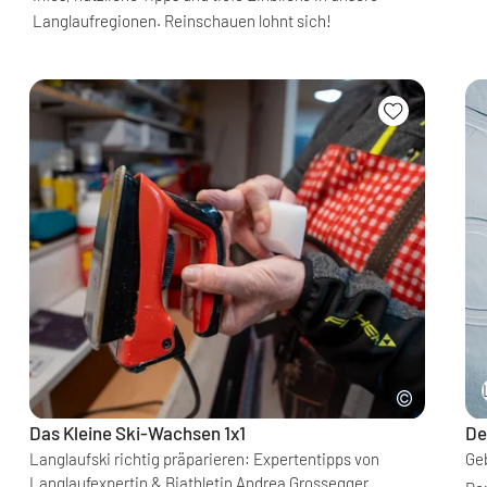
Langlaufregionen. Reinschauen lohnt sich!
Das Kleine Ski-Wachsen 1x1
De
Langlaufski richtig präparieren: Expertentipps von
Ge
Langlaufexpertin & Biathletin Andrea Grossegger