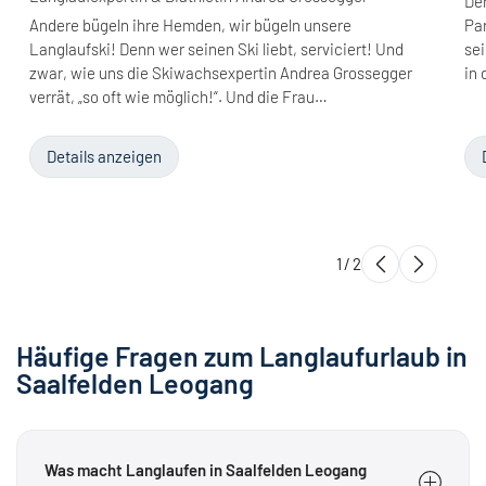
Der
Andere bügeln ihre Hemden, wir bügeln unsere
Par
Langlaufski! Denn wer seinen Ski liebt, serviciert! Und
se
zwar, wie uns die Skiwachsexpertin Andrea Grossegger
in
verrät, „so oft wie möglich!“. Und die Frau…
Details anzeigen
1
/
2
Häufige Fragen zum Langlaufurlaub in
Saalfelden Leogang
Was macht Langlaufen in Saalfelden Leogang