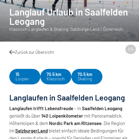
Langlauf Urlaub in Saalfelden
Leogang
Klassisch Langlaufen & Skating: SalzburgerLand / Österreich
1
/
5
Zurück zur Übersicht
15
70.5 km
70.5 km
Loipen
Klassisch
Skating
Langlaufen in Saalfelden Leogang
Langlaufen trifft Lebensfreude
– in
Saalfelden Leogang
genießt du über
140 Loipenkilometer
mit Panoramablick,
Höhenloipen & dem
Nordic Park am Ritzensee
. Die Region
im
SalzburgerLand
bietet einfach ideale Bedingungen für
den Langlaufurlaub – sowohl für Genießer und Einsteiger als