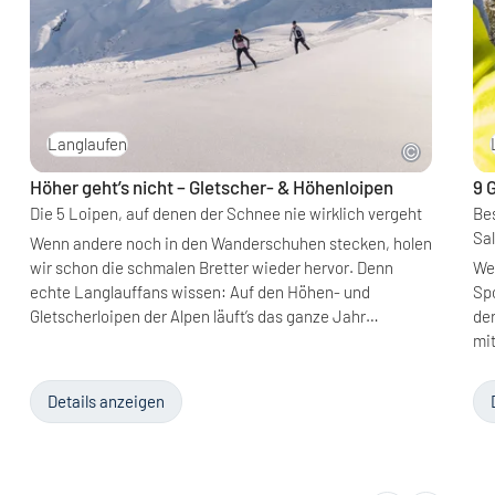
Langlaufen
Höher geht’s nicht – Gletscher- & Höhenloipen
9 
Die 5 Loipen, auf denen der Schnee nie wirklich vergeht
Bes
Sa
Wenn andere noch in den Wanderschuhen stecken, holen
wir schon die schmalen Bretter wieder hervor. Denn
Wen
echte Langlauffans wissen: Auf den Höhen- und
Spo
Gletscherloipen der Alpen läuft’s das ganze Jahr…
der
mi
Details anzeigen