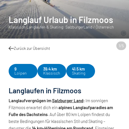
Langlauf Urlaub in Filzmoos
Klassisch Langlaufen & Skating: SalzburgerLand / Österreich
1
/
5
Zurück zur Übersicht
9
39.4 km
41.5 km
Loipen
Klassisch
Skating
Langlaufen in Filzmoos
Langlaufvergnügen im
Salzburger Land
:
Im sonnigen
Filzmoos erwartet dich ein
alpines Langlaufparadies am
Fuße des Dachsteins
. Auf über 80 km Loipen findest du
beste Bedingungen für klassischen Stil und Skating –
darunter die
14 km-Höhenloipe am Rossbrand
. Einsteiger