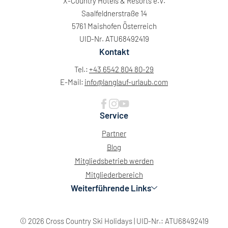
X-Country Hotels & Resorts e.V.
Saalfeldnerstraße 14
5761 Maishofen Österreich
UID-Nr. ATU68492419
Kontakt
Tel.:
+43 6542 804 80-29
E-Mail:
info@
langlauf-urlaub.
com
Service
Partner
Blog
Mitgliedsbetrieb werden
Mitgliederbereich
Weiterführende Links
© 2026 Cross Country Ski Holidays
|
UID-Nr.: ATU68492419