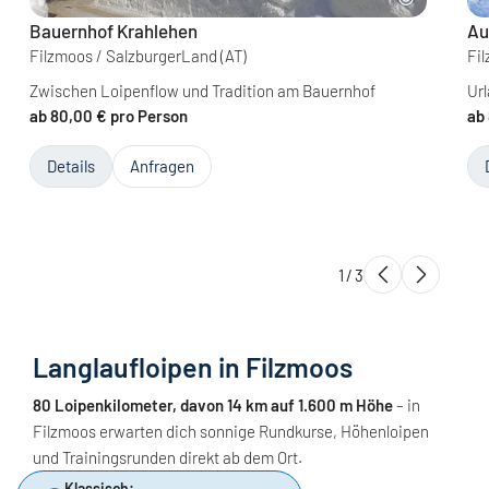
Bauernhof Krahlehen
Au
Filzmoos / SalzburgerLand
(AT)
Fi
Zwischen Loipenflow und Tradition am Bauernhof
Ur
ab 80,00 € pro Person
ab
Details
Anfragen
1
/
3
Langlaufloipen in Filzmoos
80 Loipenkilometer, davon 14 km auf 1.600 m Höhe
– in
Filzmoos erwarten dich sonnige Rundkurse, Höhenloipen
und Trainingsrunden direkt ab dem Ort.
Klassisch: