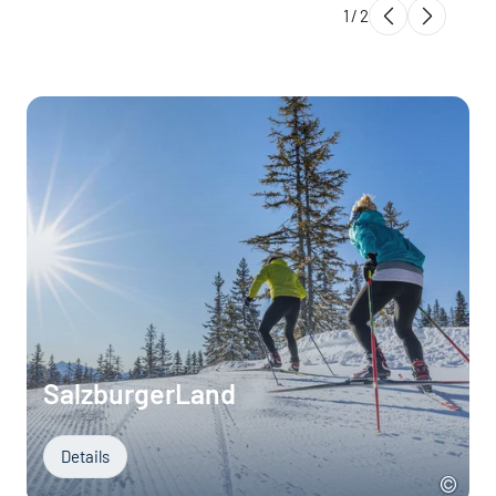
1
/
2
SalzburgerLand
Details