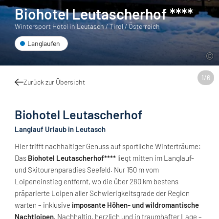
Biohotel Leutascherhof ****
Wintersport Hotel in Leutasch / Tirol / Österreich
Langlaufen
1
/
6
Zurück zur Übersicht
Biohotel Leutascherhof
Langlauf Urlaub in Leutasch
Hier trifft nachhaltiger Genuss auf sportliche Winterträume:
Das
Biohotel Leutascherhof****
liegt mitten im Langlauf-
und Skitourenparadies Seefeld. Nur 150 m vom
Loipeneinstieg entfernt, wo die über 280 km bestens
präparierte Loipen aller Schwierigkeitsgrade der Region
warten – inklusive
imposante Höhen- und wildromantische
Nachtloipen
. Nachhaltig, herzlich und in traumhafter Lage –