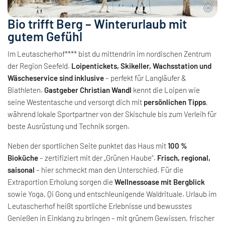
Bio trifft Berg – Winterurlaub mit
gutem Gefühl
Im Leutascherhof**** bist du mittendrin im nordischen Zentrum
der Region Seefeld.
Loipentickets, Skikeller, Wachsstation und
Wäscheservice sind inklusive
– perfekt für Langläufer &
Biathleten.
Gastgeber Christian Wandl
kennt die Loipen wie
seine Westentasche und versorgt dich mit
persönlichen Tipps
,
während lokale Sportpartner von der Skischule bis zum Verleih für
beste Ausrüstung und Technik sorgen.
Neben der sportlichen Seite punktet das Haus mit
100 %
Bioküche
– zertifiziert mit der „Grünen Haube“.
Frisch, regional,
saisonal
– hier schmeckt man den Unterschied. Für die
Extraportion Erholung sorgen die
Wellnessoase mit Bergblick
sowie Yoga, Qi Gong und entschleunigende Waldrituale. Urlaub im
Leutascherhof heißt sportliche Erlebnisse und bewusstes
Genießen in Einklang zu bringen – mit grünem Gewissen, frischer