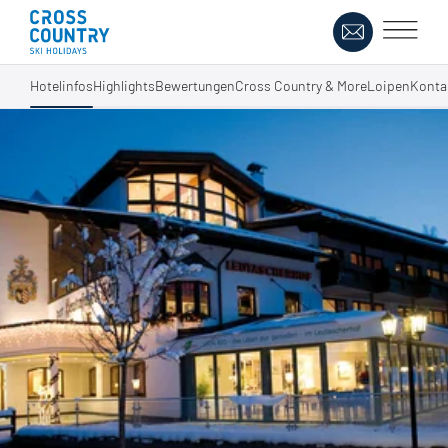
Hotelinfos
Highlights
Bewertungen
Cross Country & More
Loipen
Konta