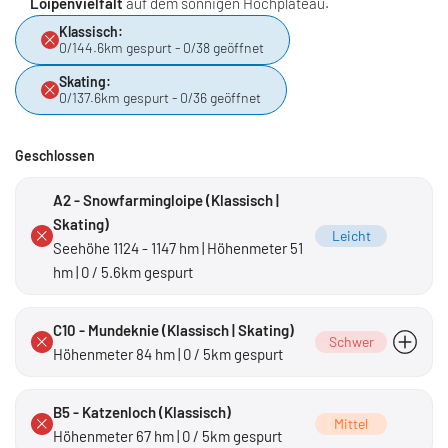
Loipenvielfalt
auf dem sonnigen Hochplateau.
Klassisch:
0/144.6km gespurt - 0/38 geöffnet
Skating:
0/137.6km gespurt - 0/36 geöffnet
Geschlossen
A2 - Snowfarmingloipe (Klassisch |
Skating)
Leicht
Seehöhe 1124 - 1147 hm | Höhenmeter 51
hm | 0 / 5.6km gespurt
C10 - Mundeknie (Klassisch | Skating)
Schwer
Höhenmeter 84 hm | 0 / 5km gespurt
schwarze Loipe
B5 - Katzenloch (Klassisch)
Mittel
Höhenmeter 67 hm | 0 / 5km gespurt