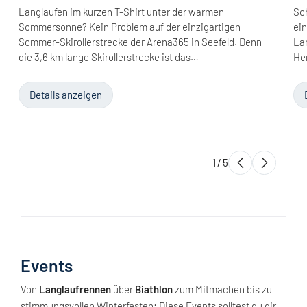
Langlaufen im kurzen T-Shirt unter der warmen
Sch
Sommersonne? Kein Problem auf der einzigartigen
ein
Sommer-Skirollerstrecke der Arena365 in Seefeld. Denn
Lan
die 3,6 km lange Skirollerstrecke ist das…
He
Details anzeigen
1
/
5
Events
Von
Langlaufrennen
über
Biathlon
zum Mitmachen bis zu
stimmungsvollen Winterfesten: Diese Events solltest du dir