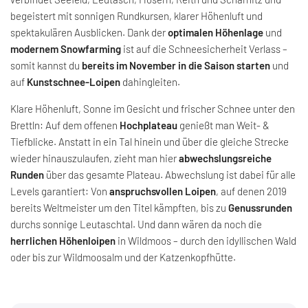
begeistert mit sonnigen Rundkursen, klarer Höhenluft und
spektakulären Ausblicken. Dank der
optimalen Höhenlage
und
modernem Snowfarming
ist auf die Schneesicherheit Verlass –
somit kannst du
bereits im November in die Saison starten
und
auf
Kunstschnee-Loipen
dahingleiten.
Klare Höhenluft, Sonne im Gesicht und frischer Schnee unter den
Brettln: Auf dem offenen
Hochplateau
genießt man Weit- &
Tiefblicke. Anstatt in ein Tal hinein und über die gleiche Strecke
wieder hinauszulaufen, zieht man hier
abwechslungsreiche
Runden
über das gesamte Plateau. Abwechslung ist dabei für alle
Levels garantiert: Von
anspruchsvollen Loipen
, auf denen 2019
bereits Weltmeister um den Titel kämpften, bis zu
Genussrunden
durchs sonnige Leutaschtal. Und dann wären da noch die
herrlichen Höhenloipen
in Wildmoos – durch den idyllischen Wald
oder bis zur Wildmoosalm und der Katzenkopfhütte.