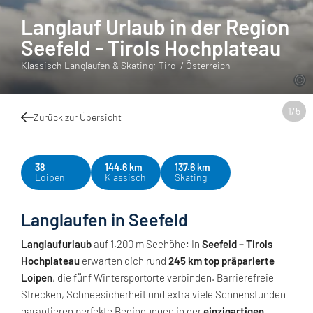
Langlauf Urlaub in der Region
Seefeld - Tirols Hochplateau
Klassisch Langlaufen & Skating: Tirol / Österreich
1
/
5
Zurück zur Übersicht
38
144.6 km
137.6 km
Loipen
Klassisch
Skating
Langlaufen in Seefeld
Langlaufurlaub
auf 1.200 m Seehöhe: In
Seefeld –
Tirols
Hochplateau
erwarten dich rund
245 km top präparierte
Loipen
, die fünf Wintersportorte verbinden. Barrierefreie
Strecken, Schneesicherheit und extra viele Sonnenstunden
garantieren perfekte Bedingungen in der
einzigartigen