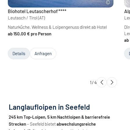
Biohotel Leutascherhof
****
Al
Leutasch / Tirol
(AT)
Leu
Naturküche, Wellness & Loipengenuss direkt ab Hotel
Dir
Le
ab 150,00 € pro Person
ab
Details
Anfragen
1
/
4
Langlaufloipen in Seefeld
245 km Top-Loipen, 5 km Nachtloipen & barrierefreie
Strecken
– Seefeld bietet
abwechslungsreiche