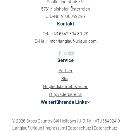
Saalfeldnerstraße 14
5761 Maishofen Österreich
UID-Nr. ATU68492419
Kontakt
Tel.:
+43 6542 804 80-29
E-Mail:
info@
langlauf-urlaub.
com
Service
Partner
Blog
Mitgliedsbetrieb werden
Mitgliederbereich
Weiterführende Links
© 2026 Cross Country Ski Holidays
|
UID-Nr.: ATU68492419
Langlauf Urlaub
|
Impressum
|
Datenschutz
|
Datenschutz-