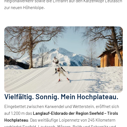
Regionalverkehr sowie die Liftfahrt auf den Katzenkopf Leutasch
zur neuen Höhenloipe.
Vielfältig. Sonnig. Mein Hochplateau.
Eingebettet zwischen Karwendel und Wetterstein, eröffnet sich
auf 1.200 m das
Langlauf-Eldorado der Region Seefeld – Tirols
Hochplateau
. Das weitläufige Loipennetz von 245 Kilometern
verbindet Seefeld, Leutasch, Mösern, Reith und Scharnitz und