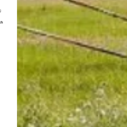
g
.
ch