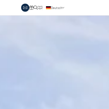
Deutsch
obby Biathlon
Skitouren
Österreich
rlaubsthemen
Italien
anglaufen & Wellness
Skitouren auf Pisten
nglaufen & Familie
oipenbericht
Urlaubsgutscheine
ipen in Österreich
Katalog
Italien
ipen in Italien
Events
rlaubsgutscheine
Blog
interangebote
atalog
vents
log