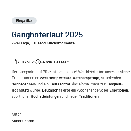
Blogartikel
Ganghoferlauf 2025
Zwei Tage, Tausend Glücksmomente
31.03.2025
~4
min. Lesezeit
Der Ganghoferlauf 2025 ist Geschichte! Was bleibt, sind unvergessliche
Erinnerungen an
zwei fast perfekte Wettkampftage
, strahlenden
Sonnenschein
und ein
Leutaschtal
, das einmal mehr zur
Langlauf-
Hochburg
wurde.
Leutasch
feierte ein Wochenende voller
Emotionen
,
sportlicher
Höchstleistungen
und neuer
Traditionen
.
Autor
Sandra Zoran