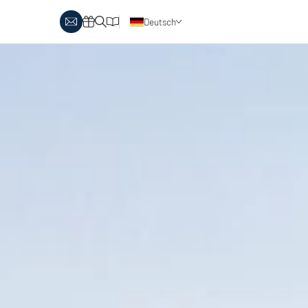
Deutsch
obby Biathlon
Skitouren
Österreich
rlaubsthemen
Italien
anglaufen & Wellness
Skitouren auf Pisten
nglaufen & Familie
oipenbericht
Urlaubsgutscheine
ipen in Österreich
Katalog
Italien
ipen in Italien
Events
rlaubsgutscheine
Blog
interangebote
atalog
vents
log