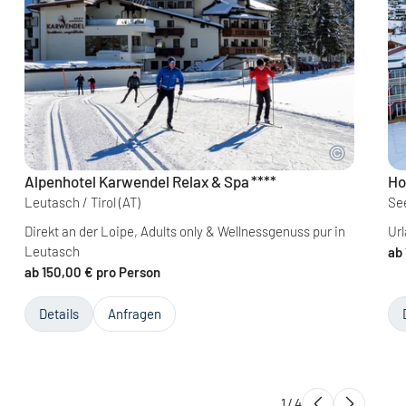
Alpenhotel Karwendel Relax & Spa
****
Ho
Leutasch / Tirol
(AT)
See
Direkt an der Loipe, Adults only & Wellnessgenuss pur in
Ur
Leutasch
ab 
ab 150,00 € pro Person
Details
Anfragen
1
/
4