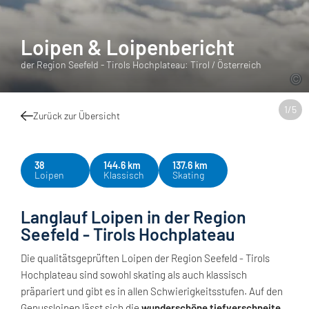
Loipen & Loipenbericht
der Region Seefeld - Tirols Hochplateau: Tirol / Österreich
1
/
5
Zurück zur Übersicht
38
144.6 km
137.6 km
Loipen
Klassisch
Skating
Langlauf Loipen in der Region
Seefeld - Tirols Hochplateau
Die qualitätsgeprüften Loipen der Region Seefeld - Tirols
Hochplateau sind sowohl skating als auch klassisch
präpariert und gibt es in allen Schwierigkeitsstufen. Auf den
Genussloipen lässt sich die
wunderschöne tiefverschneite