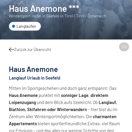
Haus Anemone ***
Wintersport Hotel in Seefeld in Tirol / Tirol / Österreich
Langlaufen
1
/
5
Zurück zur Übersicht
Haus Anemone
Langlauf Urlaub in Seefeld
Mitten im Sportgeschehen und doch ganz entspannt: Das
Haus Anemone
punktet mit
sonniger Lage
,
direktem
Loipenzugang
und dem Blick aufs Seekirchl. Ob
Langlauf,
Biathlon, Skifahren oder Winterwandern
– hier bist du im
Zentrum aller Wintersportmöglichkeiten. Die
charmanten
Appartements
bieten sportlerfreundliche Extras, viel Raum
zur Erholung – und das alles nur wenige Schritte von den