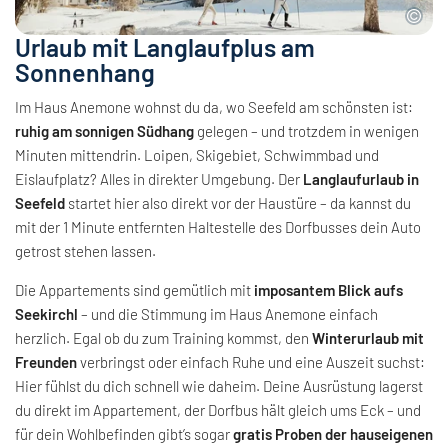
Urlaub mit Langlaufplus am
Sonnenhang
Im Haus Anemone wohnst du da, wo Seefeld am schönsten ist:
ruhig am sonnigen Südhang
gelegen – und trotzdem in wenigen
Minuten mittendrin. Loipen, Skigebiet, Schwimmbad und
Eislaufplatz? Alles in direkter Umgebung. Der
Langlaufurlaub in
Seefeld
startet hier also direkt vor der Haustüre – da kannst du
mit der 1 Minute entfernten Haltestelle des Dorfbusses dein Auto
getrost stehen lassen.
Die Appartements sind gemütlich mit
imposantem Blick aufs
Seekirchl
– und die Stimmung im Haus Anemone einfach
herzlich. Egal ob du zum Training kommst, den
Winterurlaub mit
Freunden
verbringst oder einfach Ruhe und eine Auszeit suchst:
Hier fühlst du dich schnell wie daheim. Deine Ausrüstung lagerst
du direkt im Appartement, der Dorfbus hält gleich ums Eck – und
für dein Wohlbefinden gibt’s sogar
gratis Proben der hauseigenen