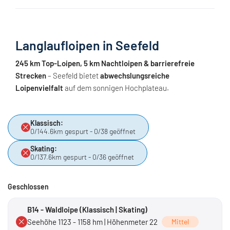
Langlaufloipen in Seefeld
245 km Top-Loipen, 5 km Nachtloipen & barrierefreie
Strecken
– Seefeld bietet
abwechslungsreiche
Loipenvielfalt
auf dem sonnigen Hochplateau.
Klassisch:
0/144.6km gespurt - 0/38 geöffnet
Skating:
0/137.6km gespurt - 0/36 geöffnet
Geschlossen
B14 - Waldloipe (Klassisch | Skating)
Seehöhe 1123 - 1158 hm | Höhenmeter 22
Mittel