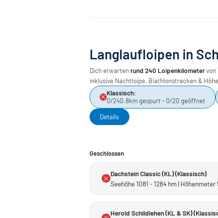
Langlaufloipen in Sc
Dich erwarten
rund 240 Loipenkilometer
von 
inklusive Nachtloipe, Biathlonstrecken & Höhe
Klassisch:
0/240.8km gespurt - 0/20 geöffnet
Details
Geschlossen
Dachstein Classic (KL) (Klassisch)
Seehöhe 1081 - 1284 hm | Höhenmeter 
Herold Schildlehen (KL & SK) (Klassisc