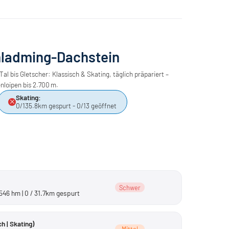
hladming-Dachstein
Tal bis Gletscher: Klassisch & Skating, täglich präpariert –
nloipen bis 2.700 m.
Skating:
0/135.8km gespurt - 0/13 geöffnet
Schwer
546 hm | 0 / 31.7km gespurt
h | Skating)