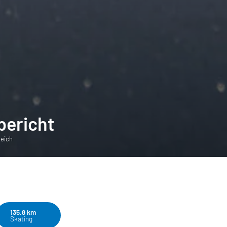
bericht
reich
135.8 km
Skating