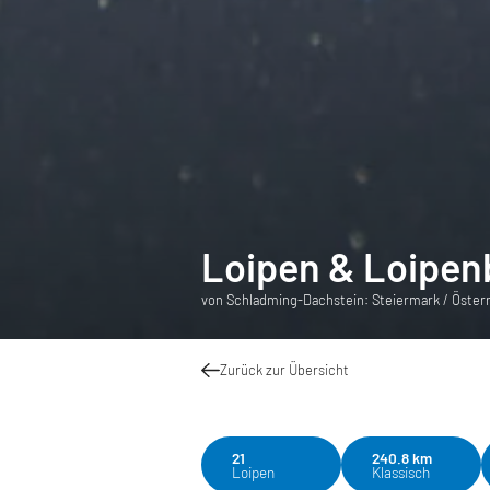
Loipen & Loipen
von Schladming-Dachstein: Steiermark / Öster
Zurück zur Übersicht
21
240.8 km
Loipen
Klassisch