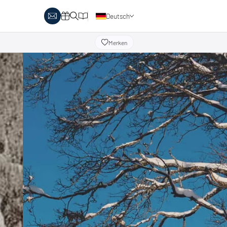
Deutsch
Englisch
Merken
obby Biathlon
Skitouren
Österreich
rlaubsthemen
Italien
anglaufen & Wellness
Skitouren auf Pisten
nglaufen & Familie
oipenbericht
Urlaubsgutscheine
ipen in Österreich
Katalog
Italien
ipen in Italien
Events
rlaubsgutscheine
Blog
interangebote
atalog
vents
log