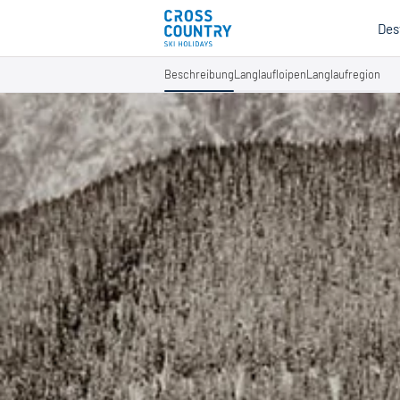
Des
Beschreibung
Langlaufloipen
Langlaufregion
Mind