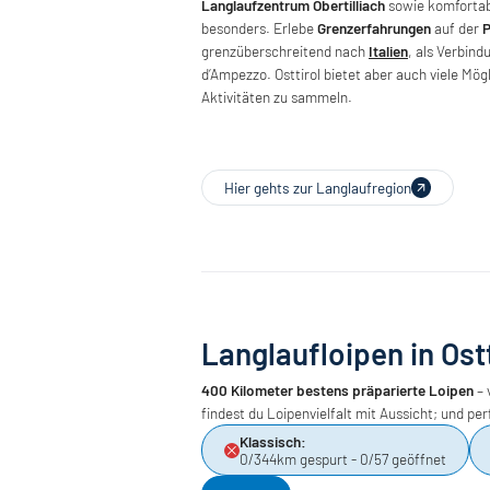
Langlaufzentrum Obertilliach
sowie komfortab
besonders. Erlebe
Grenzerfahrungen
auf der
P
grenzüberschreitend nach
Italien
, als Verbin
d‘Ampezzo. Osttirol bietet aber auch viele Mög
Aktivitäten zu sammeln.
Hier gehts zur Langlaufregion
Langlaufloipen in Ostt
400 Kilometer bestens präparierte Loipen
– 
findest du Loipenvielfalt mit Aussicht; und 
Klassisch:
0/344km gespurt - 0/57 geöffnet