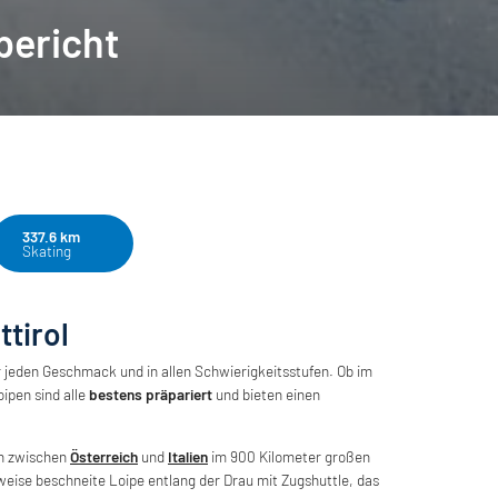
bericht
337.6 km
Skating
ttirol
r jeden Geschmack und in allen Schwierigkeitsstufen. Ob im
oipen sind alle
bestens präpariert
und bieten einen
n zwischen
Österreich
und
Italien
im 900 Kilometer großen
lweise beschneite Loipe entlang der Drau mit Zugshuttle, das