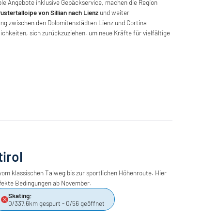
le Angebote inklusive Gepäckservice, machen die Region
ustertalloipe von Sillian nach Lienz
und weiter
dung zwischen den Dolomitenstädten Lienz und Cortina
lichkeiten, sich zurückzuziehen, um neue Kräfte für vielfältige
irol
vom klassischen Talweg bis zur sportlichen Höhenroute. Hier
perfekte Bedingungen ab November.
Skating:
0/337.6km gespurt - 0/56 geöffnet