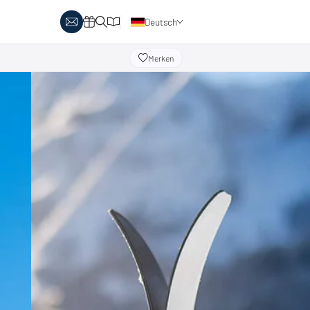
Deutsch
Englisch
Merken
obby Biathlon
Skitouren
Österreich
rlaubsthemen
Italien
anglaufen & Wellness
Skitouren auf Pisten
nglaufen & Familie
oipenbericht
Urlaubsgutscheine
ipen in Österreich
Katalog
Italien
ipen in Italien
Events
rlaubsgutscheine
Blog
interangebote
atalog
vents
log