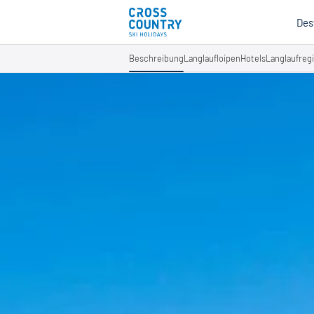
Des
Beschreibung
Langlaufloipen
Hotels
Langlaufreg
Mind