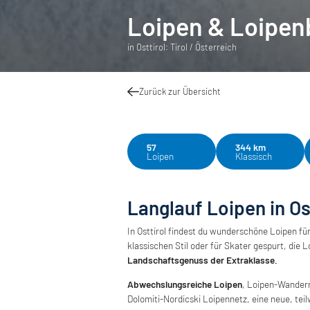
Loipen & Loipen
in Osttirol: Tirol / Österreich
Zurück zur Übersicht
57
344 km
Loipen
Klassisch
Langlauf Loipen in Os
In Osttirol findest du wunderschöne Loipen fü
klassischen Stil oder für Skater gespurt, die L
Landschaftsgenuss der Extraklasse.
Abwechslungsreiche Loipen
, Loipen-Wander
Dolomiti-Nordicski Loipennetz, eine neue, tei