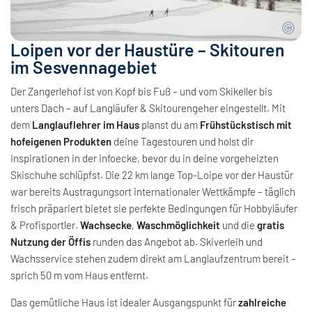
Loipen vor der Haustüre – Skitouren
im Sesvennagebiet
Der Zangerlehof ist von Kopf bis Fuß – und vom Skikeller bis
unters Dach – auf Langläufer & Skitourengeher eingestellt. Mit
dem
Langlauflehrer im Haus
planst du am
Frühstückstisch mit
hofeigenen Produkten
deine Tagestouren und holst dir
Inspirationen in der Infoecke, bevor du in deine vorgeheizten
Skischuhe schlüpfst. Die 22 km lange Top-Loipe vor der Haustür
war bereits Austragungsort internationaler Wettkämpfe – täglich
frisch präpariert bietet sie perfekte Bedingungen für Hobbyläufer
& Profisportler.
Wachsecke
,
Waschmöglichkeit
und die
gratis
Nutzung der Öffis
runden das Angebot ab. Skiverleih und
Wachsservice stehen zudem direkt am Langlaufzentrum bereit –
sprich 50 m vom Haus entfernt.
Das gemütliche Haus ist idealer Ausgangspunkt für
zahlreiche