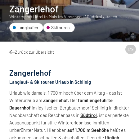
Zangerlehof
Wintersport Hotel in Mals im Vinschgau / Südtirol / Italien
Langlaufen
Skitouren
1
/
9
Zurück zur Übersicht
Zangerlehof
Langlauf- & Skitouren Urlaub in Schlinig
Urlaub wie damals, 1.700 m hoch über dem Alltag – das ist
Winterurlaub am
Zangerlehof
. Der
familiengeführte
Bauernhof
im idyllischen Bergbauerndorf Schlinig in direkter
Nachbarschaft des Reschenpass in
Südtirol
, ist der perfekte
Ausgangspunkt für stille Wintererlebnisse inmitten
unberührter Natur. Hier oben
auf 1.700 m Seehöhe
heißt es
ankommen, anschnallen & abschalten. Denn die
täglich