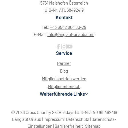
5761 Maishofen Österreich
UID-Nr. ATU68492419
Kontakt
Tel.:
+43 6542 804 80-29
E-Mail:
info@
langlauf-urlaub.
com
Service
Partner
Blog
Mitgliedsbetrieb werden
Mitgliederbereich
Weiterführende Links
© 2026 Cross Country Ski Holidays
|
UID-Nr.: ATU68492419
Langlauf Urlaub
|
Impressum
|
Datenschutz
|
Datenschutz-
Einstellungen
|
Barrierefreiheit
|
Sitemap