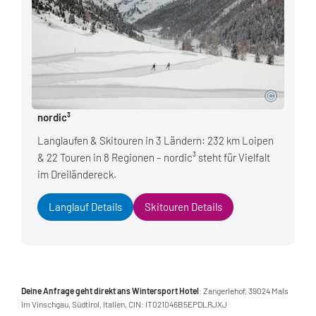
nordic³
Langlaufen & Skitouren in 3 Ländern: 232 km Loipen
& 22 Touren in 8 Regionen – nordic³ steht für Vielfalt
im Dreiländereck.
Langlauf Details
Skitouren Details
Deine Anfrage geht direkt ans Wintersport Hotel
: Zangerlehof, 39024 Mals
im Vinschgau, Südtirol, Italien, CIN: IT021046B5EPDLRJXJ