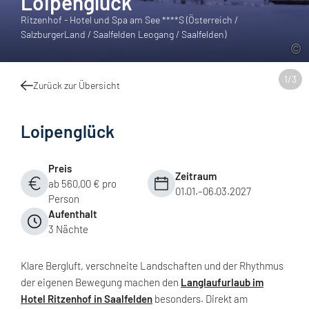
Loipenglück
Ritzenhof - Hotel und Spa am See ****S (Österreich /
SalzburgerLand / Saalfelden Leogang / Saalfelden)
1
/
3
Zurück zur Übersicht
Loipenglück
Preis
Zeitraum
ab 560,00 € pro
01.01.–06.03.2027
Person
Aufenthalt
3 Nächte
Klare Bergluft, verschneite Landschaften und der Rhythmus
der eigenen Bewegung machen den
Langlaufurlaub im
Hotel Ritzenhof in Saalfelden
besonders. Direkt am