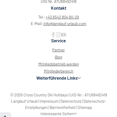
UID-Nr. ATU68492419
Kontakt
Tel.:
+43 6542 804 80-29
E-Mail:
info@
langlauf-urlaub.
com
Service
Partner
Blog
Mitgliedsbetrieb werden
Mitgliederbereich
Weiterführende Links
© 2026 Cross Country Ski Holidays
|
UID-Nr.: ATU68492419
Langlauf Urlaub
|
Impressum
|
Datenschutz
|
Datenschutz-
Einstellungen
|
Barrierefreiheit
|
Sitemap
Interessante Seiten