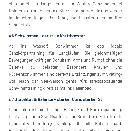
dich bereit für lange Touren im Winter. Ganz nebenbei
trainierst du auch mentale Stärke – denn wer hin und wieder
im leichten Regen Rad fährt, lacht später über sanften
Schneefall.
#6 Schwimmen – der stille Kraftbooster
Ab ins Wasser! Schwimmen ist das ideale
Ganzkörpertraining für Langläufer. Die gleichmäßigen
Bewegungen kräftigen Schultern, Arme und Rumpf, ohne die
Gelenke zu belasten. Besonders Kraulen und
Rückenschwimmen sind perfekte Ergänzungen zum Skating-
Stil. Nach der See-Saison geht’s fürs stressabbauende
Schwimmtraining direttissima ins Hallenbad.
#7 Stabilität & Balance – starker Core, starker Stil
Langlaufen ist nichts ohne Balance und Körperspannung.
Deshalb gehören Stabilisations- und Kraftübungen fix in dein
Langlauf-Vorbereitungs-Training. Ob mit Balanceboard,
Bosu-Ball oder einfach auf der Matte: Planks, Burpees,