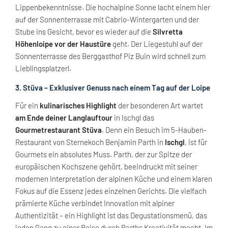
Lippenbekenntnisse. Die hochalpine Sonne lacht einem hier
auf der Sonnenterrasse mit Cabrio-Wintergarten und der
Stube ins Gesicht, bevor es wieder auf die
Silvretta
Höhenloipe vor der Haustüre
geht. Der Liegestuhl auf der
Sonnenterrasse des Berggasthof Piz Buin wird schnell zum
Lieblingsplatzerl.
3. Stüva – Exklusiver Genuss nach einem Tag auf der Loipe
Für ein
kulinarisches Highlight
der besonderen Art wartet
am Ende deiner Langlauftour
in Ischgl das
Gourmetrestaurant Stüva
. Denn ein Besuch im 5-Hauben-
Restaurant von Sternekoch Benjamin Parth in
Ischgl
, ist für
Gourmets ein absolutes Muss. Parth, der zur Spitze der
europäischen Kochszene gehört, beeindruckt mit seiner
modernen Interpretation der alpinen Küche und einem klaren
Fokus auf die Essenz jedes einzelnen Gerichts. Die vielfach
prämierte Küche verbindet Innovation mit alpiner
Authentizität – ein Highlight ist das Degustationsmenü, das
jeden Gang zu einer Reise durch Parths Kreativität macht. Im