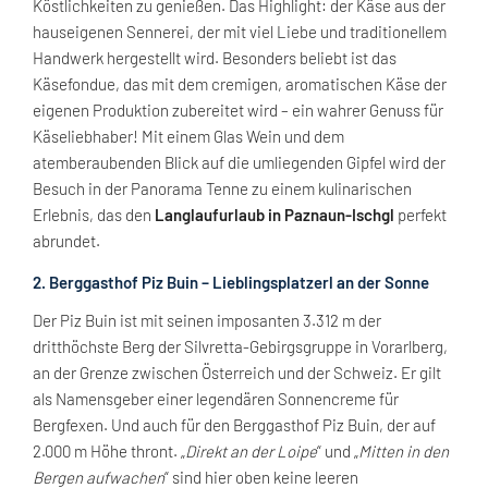
Köstlichkeiten zu genießen. Das Highlight: der Käse aus der
hauseigenen Sennerei, der mit viel Liebe und traditionellem
Handwerk hergestellt wird. Besonders beliebt ist das
Käsefondue, das mit dem cremigen, aromatischen Käse der
eigenen Produktion zubereitet wird – ein wahrer Genuss für
Käseliebhaber! Mit einem Glas Wein und dem
atemberaubenden Blick auf die umliegenden Gipfel wird der
Besuch in der Panorama Tenne zu einem kulinarischen
Erlebnis, das den
Langlaufurlaub in Paznaun-Ischgl
perfekt
abrundet.
2. Berggasthof Piz Buin – Lieblingsplatzerl an der Sonne
Der Piz Buin ist mit seinen imposanten 3.312 m der
dritthöchste Berg der Silvretta-Gebirgsgruppe in Vorarlberg,
an der Grenze zwischen Österreich und der Schweiz. Er gilt
als Namensgeber einer legendären Sonnencreme für
Bergfexen. Und auch für den Berggasthof Piz Buin, der auf
2.000 m Höhe thront. „
Direkt an der Loipe
“ und „
Mitten in den
Bergen aufwachen
“ sind hier oben keine leeren