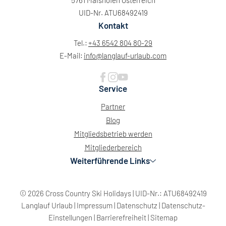
5761 Maishofen Österreich
UID-Nr. ATU68492419
Kontakt
Tel.:
+43 6542 804 80-29
E-Mail:
info@
langlauf-urlaub.
com
Service
Partner
Blog
Mitgliedsbetrieb werden
Mitgliederbereich
Weiterführende Links
© 2026 Cross Country Ski Holidays
|
UID-Nr.: ATU68492419
Langlauf Urlaub
|
Impressum
|
Datenschutz
|
Datenschutz-
Einstellungen
|
Barrierefreiheit
|
Sitemap