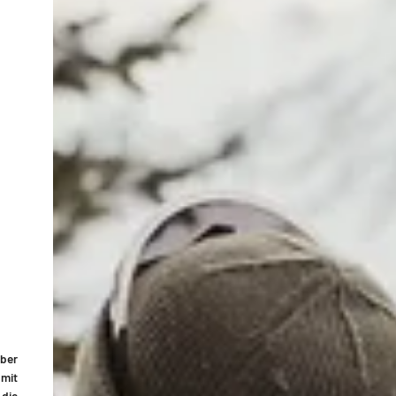
ber
 mit
 die