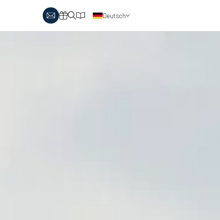
Deutsch
obby Biathlon
Skitouren
Österreich
rlaubsthemen
Italien
anglaufen & Wellness
Skitouren auf Pisten
nglaufen & Familie
oipenbericht
Urlaubsgutscheine
ipen in Österreich
Katalog
Italien
ipen in Italien
Events
rlaubsgutscheine
Blog
interangebote
atalog
vents
log