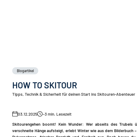
Blogartikel
HOW TO SKITOUR
Tipps, Technik & Sicherheit für deinen Start ins Skitouren-Abenteuer
03.12.2025
~3
min. Lesezeit
Skitourengehen boomt! Kein Wunder: Wer abseits des Trubels ü
verschneite Hänge aufsteigt, erlebt Winter wie aus dem Bilderbuch –
Pulverschnee, frischer Bergluft und Freiheit pur. Doch bevor du