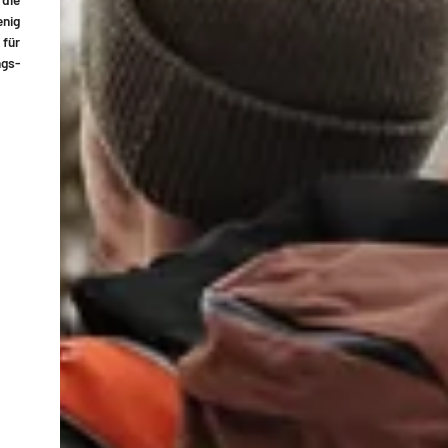
enig
 für
ngs-