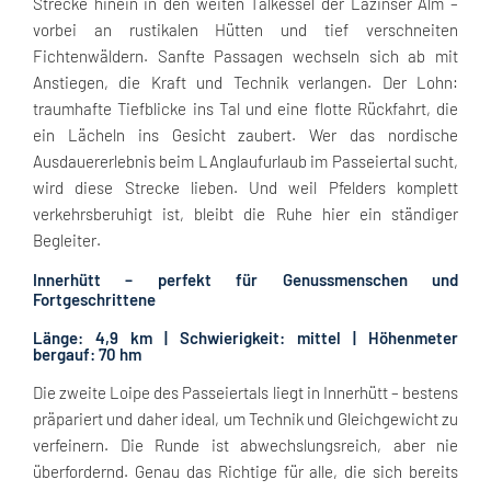
Strecke hinein in den weiten Talkessel der Lazinser Alm –
vorbei an rustikalen Hütten und tief verschneiten
Fichtenwäldern. Sanfte Passagen wechseln sich ab mit
Anstiegen, die Kraft und Technik verlangen. Der Lohn:
traumhafte Tiefblicke ins Tal und eine flotte Rückfahrt, die
ein Lächeln ins Gesicht zaubert. Wer das nordische
Ausdauererlebnis beim LAnglaufurlaub im Passeiertal sucht,
wird diese Strecke lieben. Und weil Pfelders komplett
verkehrsberuhigt ist, bleibt die Ruhe hier ein ständiger
Begleiter.
Innerhütt – perfekt für Genussmenschen und
Fortgeschrittene
Länge: 4,9 km | Schwierigkeit: mittel | Höhenmeter
bergauf: 70 hm
Die zweite Loipe des Passeiertals liegt in Innerhütt – bestens
präpariert und daher ideal, um Technik und Gleichgewicht zu
verfeinern. Die Runde ist abwechslungsreich, aber nie
überfordernd. Genau das Richtige für alle, die sich bereits