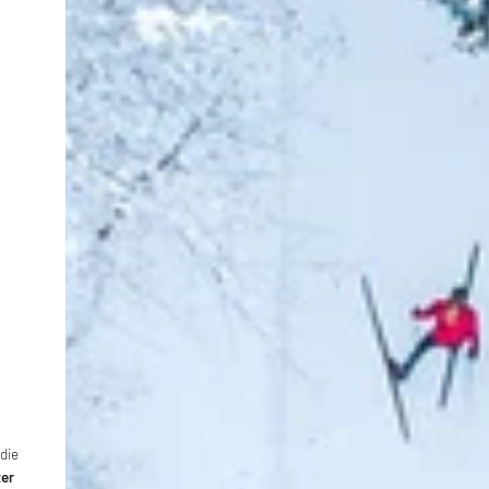
die
ter