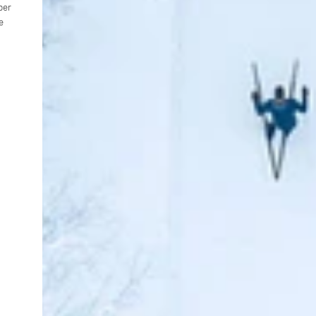
ber
e