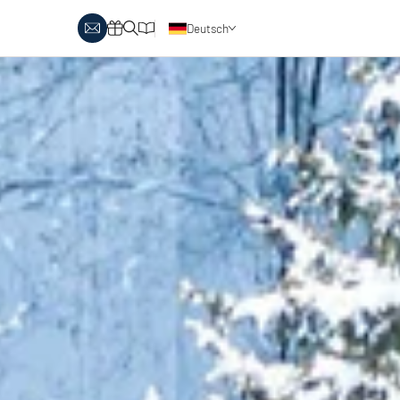
Deutsch
obby Biathlon
Skitouren
Österreich
rlaubsthemen
Italien
anglaufen & Wellness
Skitouren auf Pisten
nglaufen & Familie
oipenbericht
Urlaubsgutscheine
ipen in Österreich
Katalog
Italien
ipen in Italien
Events
rlaubsgutscheine
Blog
interangebote
atalog
vents
log