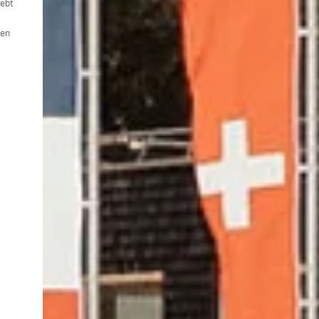
lebt
ren