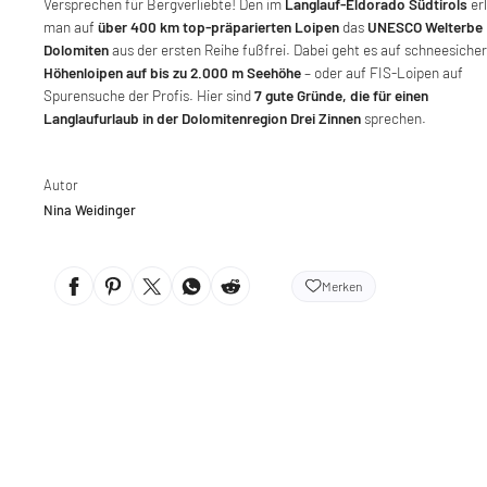
Versprechen für Bergverliebte! Den im
Langlauf-Eldorado Südtirols
er
man auf
über 400 km top-präparierten Loipen
das
UNESCO Welterbe
Dolomiten
aus der ersten Reihe fußfrei. Dabei geht es auf schneesiche
Höhenloipen auf bis zu 2.000 m Seehöhe
– oder auf FIS-Loipen auf
Spurensuche der Profis. Hier sind
7 gute Gründe, die für einen
Langlaufurlaub in der Dolomitenregion Drei Zinnen
sprechen.
Autor
Nina Weidinger
Merken