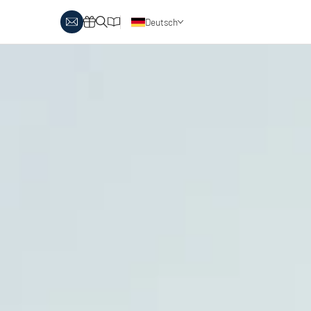
Deutsch
obby Biathlon
Skitouren
Österreich
rlaubsthemen
Italien
anglaufen & Wellness
Skitouren auf Pisten
nglaufen & Familie
oipenbericht
Urlaubsgutscheine
ipen in Österreich
Katalog
Italien
ipen in Italien
Events
rlaubsgutscheine
Blog
interangebote
atalog
vents
log