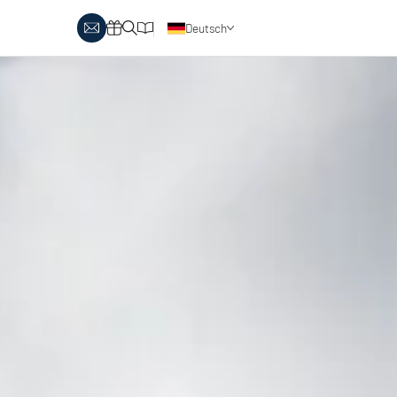
Deutsch
obby Biathlon
Skitouren
Österreich
rlaubsthemen
Italien
anglaufen & Wellness
Skitouren auf Pisten
nglaufen & Familie
oipenbericht
Urlaubsgutscheine
ipen in Österreich
Katalog
Italien
ipen in Italien
Events
rlaubsgutscheine
Blog
interangebote
atalog
vents
log