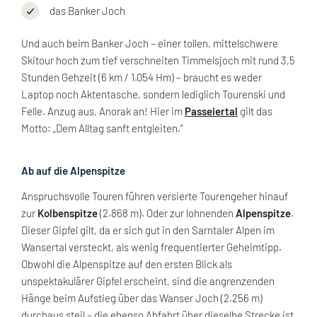
das Banker Joch
Und auch beim Banker Joch – einer tollen, mittelschwere
Skitour hoch zum tief verschneiten Timmelsjoch mit rund 3,5
Stunden Gehzeit (6 km / 1.054 Hm) – braucht es weder
Laptop noch Aktentasche, sondern lediglich Tourenski und
Felle. Anzug aus, Anorak an! Hier im
Passeiertal
gilt das
Motto: „Dem Alltag sanft entgleiten.“
Ab auf die Alpenspitze
Anspruchsvolle Touren führen versierte Tourengeher hinauf
zur
Kolbenspitze
(2.868 m). Oder zur lohnenden
Alpenspitze
.
Dieser Gipfel gilt, da er sich gut in den Sarntaler Alpen im
Wansertal versteckt, als wenig frequentierter Geheimtipp.
Obwohl die Alpenspitze auf den ersten Blick als
unspektakulärer Gipfel erscheint, sind die angrenzenden
Hänge beim Aufstieg über das Wanser Joch (2.256 m)
durchaus steil – die ebenso Abfahrt über dieselbe Strecke ist