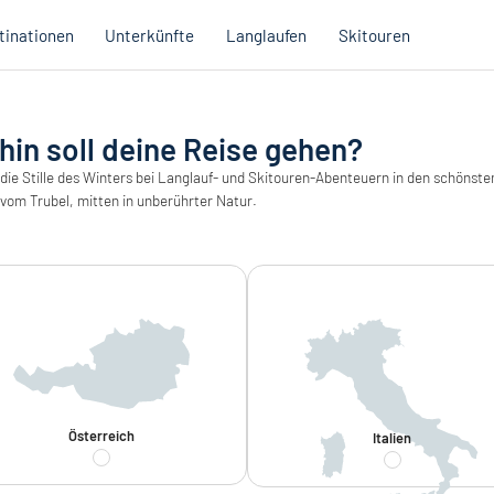
tinationen
Unterkünfte
Langlaufen
Skitouren
in soll deine Reise gehen?
H
Österreich
 die Stille des Winters bei Langlauf- und Skitouren-Abenteuern in den schönste
U
Italien
 vom Trubel, mitten in unberührter Natur.
L
Urlaubsgutscheine
Urlaubsgutscheine
Qualitätsversprechen
La
L
Lo
Österreich
Slowenien
Lo
Katalog
Katalog
U
W
K
eststandards der Regionen
E
Österreich
Italien
B