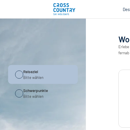
Des
Woh
Erlebe
fernab
Reiseziel
Bitte wählen
Schwerpunkte
Bitte wählen
Mind